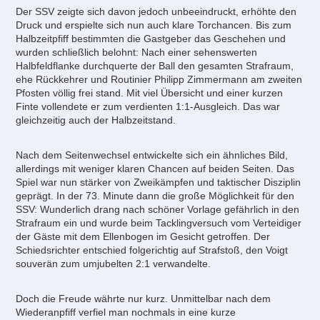
Der SSV zeigte sich davon jedoch unbeeindruckt, erhöhte den
Druck und erspielte sich nun auch klare Torchancen. Bis zum
Halbzeitpfiff bestimmten die Gastgeber das Geschehen und
wurden schließlich belohnt: Nach einer sehenswerten
Halbfeldflanke durchquerte der Ball den gesamten Strafraum,
ehe Rückkehrer und Routinier Philipp Zimmermann am zweiten
Pfosten völlig frei stand. Mit viel Übersicht und einer kurzen
Finte vollendete er zum verdienten 1:1-Ausgleich. Das war
gleichzeitig auch der Halbzeitstand.
Nach dem Seitenwechsel entwickelte sich ein ähnliches Bild,
allerdings mit weniger klaren Chancen auf beiden Seiten. Das
Spiel war nun stärker von Zweikämpfen und taktischer Disziplin
geprägt. In der 73. Minute dann die große Möglichkeit für den
SSV: Wunderlich drang nach schöner Vorlage gefährlich in den
Strafraum ein und wurde beim Tacklingversuch vom Verteidiger
der Gäste mit dem Ellenbogen im Gesicht getroffen. Der
Schiedsrichter entschied folgerichtig auf Strafstoß, den Voigt
souverän zum umjubelten 2:1 verwandelte.
Doch die Freude währte nur kurz. Unmittelbar nach dem
Wiederanpfiff verfiel man nochmals in eine kurze